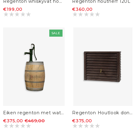
Regenton whiskyvat hout 190L
Regenton houtnerf 120L
€199,00
€360,00
SALE
Eiken regenton met waterpomp 225L
Regenton Houtlook donkerbruin 350L
€375,00
€469,00
€375,00