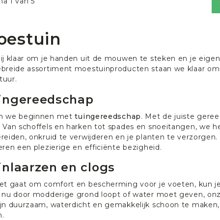
na 1 van 5
oestuin
jij klaar om je handen uit de mouwen te steken en je eig
ebreide assortiment moestuinproducten staan we klaar om j
tuur.
ingereedschap
n we beginnen met
tuingereedschap
. Met de juiste gere
. Van schoffels en harken tot spades en snoeitangen, we h
ereiden, onkruid te verwijderen en je planten te verzorg
eren een plezierige en efficiënte bezigheid.
inlaarzen en clogs
het gaat om comfort en bescherming voor je voeten, kun j
e nu door modderige grond loopt of water moet geven, onz
ijn duurzaam, waterdicht en gemakkelijk schoon te maken, 
n.