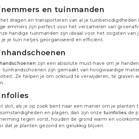
inemmers en tuinmanden
 het dragen en transporteren van al je tuinbenodigdhede
ige emmers zijn perfect voor het verzamelen van groenafv
nze handige tuinmanden zijn ideaal voor het oogsten van 
je je tuin netjes georganiseerd en efficiënt.
inhandschoenen
nhandschoenen
zijn een absolute must-have om je handen 
 tuinhandschoenen zijn gemaakt van hoogwaardige materi
biliteit. Ze helpen je om onkruid te verwijderen, te graven 
en.
infolies
ot slot, als je op zoek bent naar een manier om je plant
somstandigheden en plagen, dan zijn onze
tuinfolies
de p
herming tegen vorst, houden de grond warm en voorkomen 
or dat je planten gezond en gelukkig blijven.