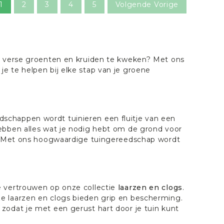
1
2
3
4
5
Volgende Vorige
en verse groenten en kruiden te kweken? Met ons
e te helpen bij elke stap van je groene
edschappen wordt tuinieren een fluitje van een
ebben alles wat je nodig hebt om de grond voor
en. Met ons hoogwaardige tuingereedschap wordt
e vertrouwen op onze collectie
laarzen en clogs
.
e laarzen en clogs bieden grip en bescherming.
zodat je met een gerust hart door je tuin kunt