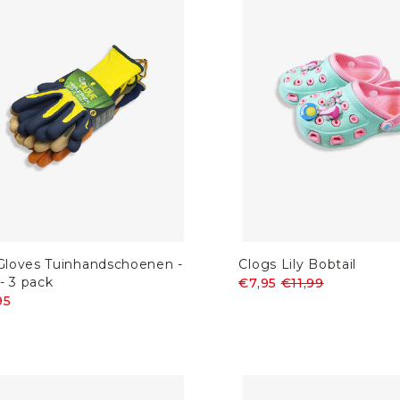
 Gloves Tuinhandschoenen -
Clogs Lily Bobtail
- 3 pack
€7,95
€11,99
95