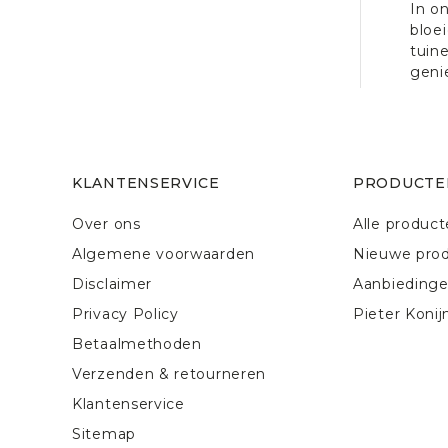
In o
bloe
tuin
geni
KLANTENSERVICE
PRODUCTE
Over ons
Alle produc
Algemene voorwaarden
Nieuwe pro
Disclaimer
Aanbieding
Privacy Policy
Pieter Konij
Betaalmethoden
Verzenden & retourneren
Klantenservice
Sitemap