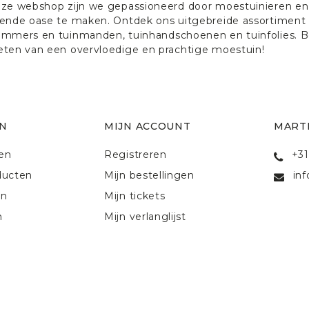
nze webshop zijn we gepassioneerd door moestuinieren en 
iende oase te maken. Ontdek ons uitgebreide assortiment 
emmers en tuinmanden, tuinhandschoenen en tuinfolies. B
eten van een overvloedige en prachtige moestuin!
N
MIJN ACCOUNT
MART
ten
Registreren
+31
ducten
Mijn bestellingen
in
en
Mijn tickets
n
Mijn verlanglijst