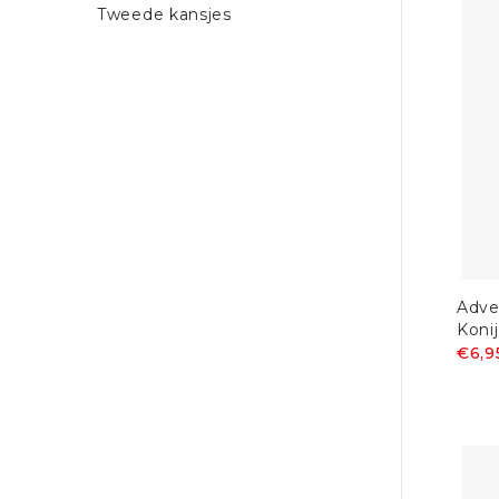
Tweede kansjes
Adve
Koni
€6,9