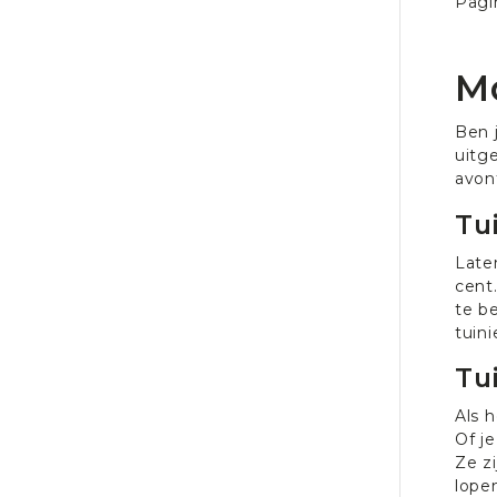
Pagi
M
Ben 
uitg
avon
Tu
Late
cent
te b
tuini
Tu
Als 
Of j
Ze z
lope