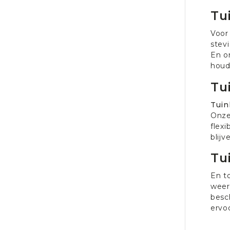
Tu
Voor
stev
En o
houd 
Tu
Tui
Onze
flexi
blijv
Tu
En t
weer
besc
ervo