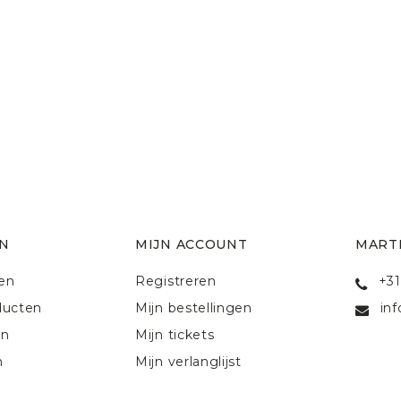
N
MIJN ACCOUNT
MART
ten
Registreren
+31
ducten
Mijn bestellingen
in
en
Mijn tickets
n
Mijn verlanglijst