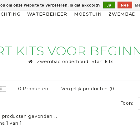
 op om onze website te verbeteren. Is dat akkoord?
Ja
Nee
Me
ICHTING
WATERBEHEER
MOESTUIN
ZWEMBAD
RT KITS VOOR BEGIN
Zwembad onderhoud
Start kits
0 Producten
Vergelijk producten (0)
Toon:
 producten gevonden!...
na 1 van 1