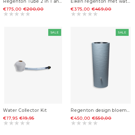
Regenton Tube 2 in 1 antraciet 230L
Eiken regenton met waterpomp 225L
€175,00
€200,00
€375,00
€469,00
SALE
SALE
Water Collector Kit
Regenton design bloembak 2 in 1 350L
€17,95
€19,95
€450,00
€550,00