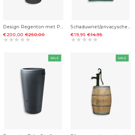
Design Regenton met Plantenbak Antraciet 150L
Schaduwnet/privacyscherm 90% - 1,5 x 5m
€200,00
€250,00
€19,95
€14,95
SALE
SALE