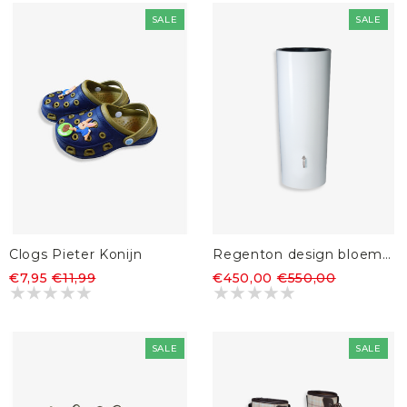
SALE
SALE
Clogs Pieter Konijn
Regenton design bloembak 2 in 1 Coco 350L
€7,95
€11,99
€450,00
€550,00
SALE
SALE