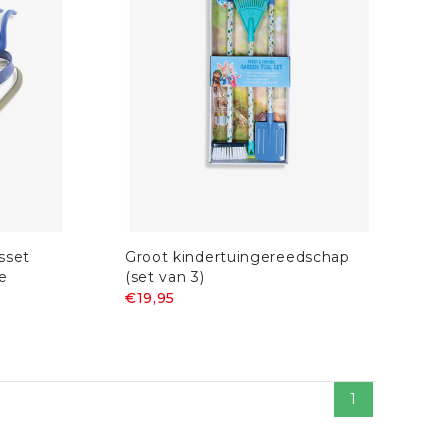
sset
Groot kindertuingereedschap
je
(set van 3)
€19,95
1