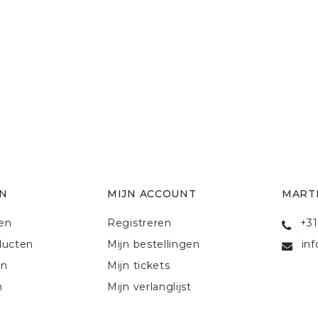
N
MIJN ACCOUNT
MART
ten
Registreren
+31
ducten
Mijn bestellingen
in
en
Mijn tickets
n
Mijn verlanglijst