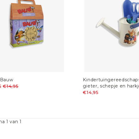
 Bauw
Kindertuingereedschap
gieter, schepje en hark
5
€14,95
€14,95
na 1 van 1