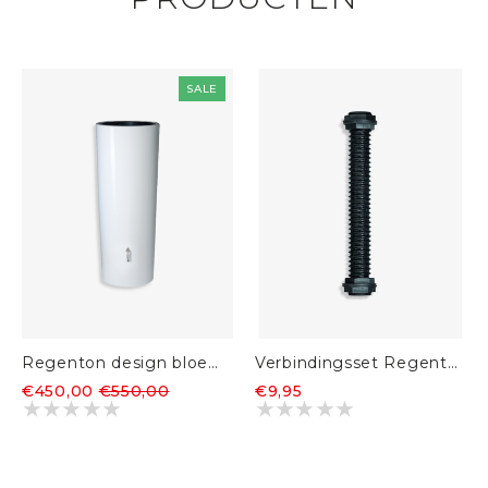
SALE
Regenton design bloembak 2 in 1 Coco 350L
Verbindingsset Regenton
€450,00
€550,00
€9,95