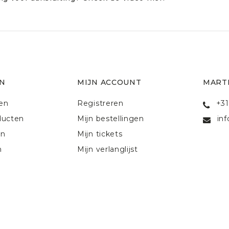
N
MIJN ACCOUNT
MART
ten
Registreren
+31
ducten
Mijn bestellingen
in
en
Mijn tickets
n
Mijn verlanglijst