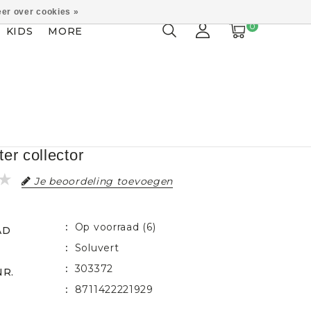
er over cookies »
0
KIDS
MORE
er collector
Je beoordeling toevoegen
Op voorraad (6)
AD
Soluvert
303372
NR.
8711422221929