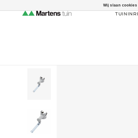
Wij slaan cookies
Themahulp verbergen
TUININR