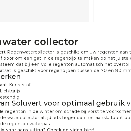
nwater collector
ert Regenwatercollector is geschikt om uw regenton aan te
ief boor om een gat in de regenpijp te maken op het juiste 
steem dat bij een volle regenton automatisch het overtolli
uitset is geschikt voor regenpijpen tussen de 70 en 80 m
erken
aal:
Kunststof
 Lichtgrijs
estendig
van Soluvert voor optimaal gebruik v
e regenton in de winter om schade bij vorst te voorkome
 de watercollector altijd iets hoger dan het aansluitpunt op
 de regenton waterpas
ig voor aansluiting? Check de
video
hier!