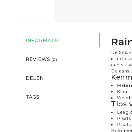
Rai
INFORMATIE
De Soluv
is inclus
REVIEWS
(0)
een vulsy
De aansl
Kenm
DELEN
Materi
Kleur
:
TAGS
Weerb
Tips 
Leeg d
Plaats
Plaats
Hulp nod