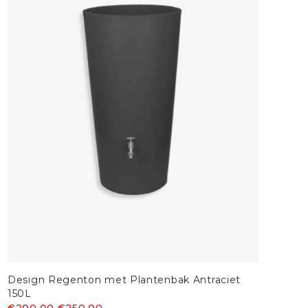
Design Regenton met Plantenbak Antraciet
Ve
150L
€9
€200,00
€250,00