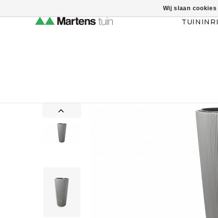
Wij slaan cookies
Themahulp verbergen
TUININR