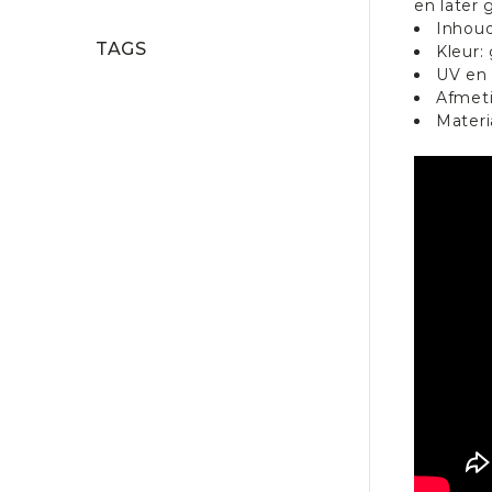
en later
Inhoud
TAGS
Kleur: 
UV en
Afmeti
Materi