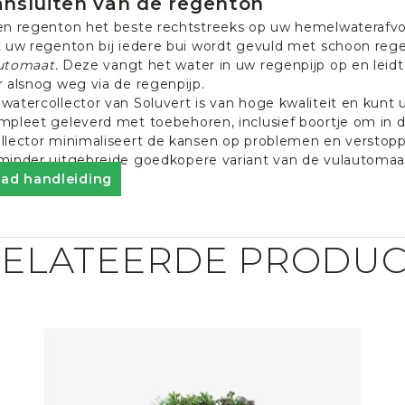
ansluiten van de regenton
en regenton het beste rechtstreeks op uw hemelwaterafvoe
t uw regenton bij iedere bui wordt gevuld met schoon rege
utomaat.
Deze vangt het water in uw regenpijp op en leidt 
 alsnog weg via de regenpijp.
watercollector van Soluvert is van hoge kwaliteit en kun
mpleet geleverd met toebehoren, inclusief boortje om in d
llector minimaliseert de kansen op problemen en verstop
minder uitgebreide goedkopere variant van de vulautomaa
ad handleiding
ELATEERDE PRODU