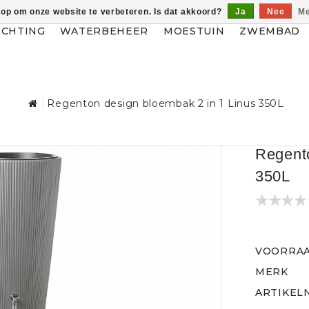
 op om onze website te verbeteren. Is dat akkoord?
Ja
Nee
Me
ICHTING
WATERBEHEER
MOESTUIN
ZWEMBAD
Regenton design bloembak 2 in 1 Linus 350L
Regento
350L
VOORRA
MERK
ARTIKEL