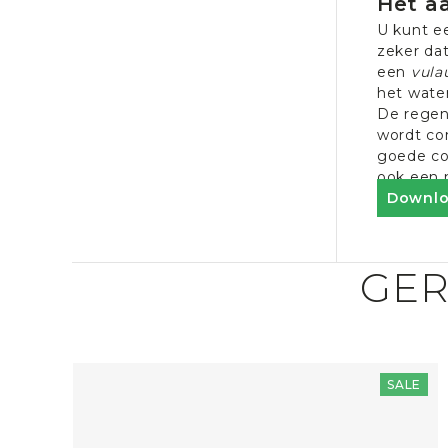
Het a
U kunt e
zeker da
een
vula
het water
De regen
wordt co
goede co
ook een 
Downlo
GER
SALE