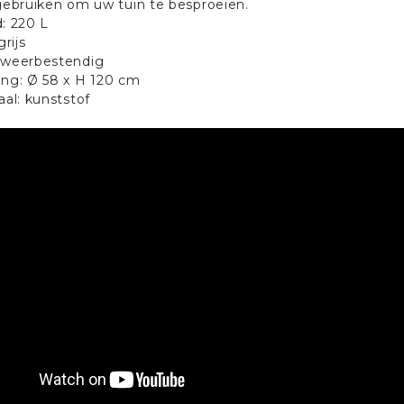
 gebruiken om uw tuin te besproeien.
: 220 L
grijs
 weerbestendig
ng: Ø 58 x H 120 cm
aal: kunststof