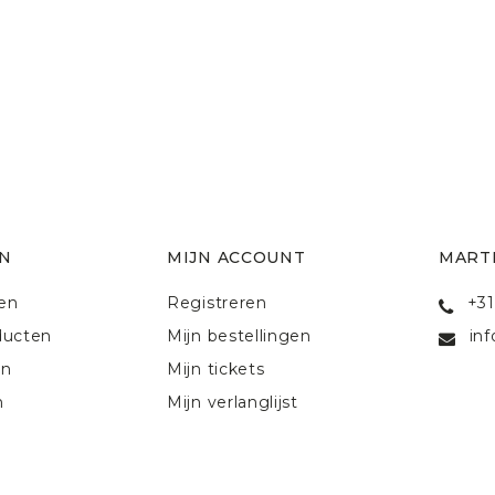
N
MIJN ACCOUNT
MART
ten
Registreren
+31
ducten
Mijn bestellingen
in
en
Mijn tickets
n
Mijn verlanglijst