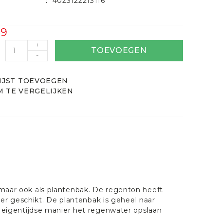
4023122213116
99
+
TOEVOEGEN
-
IJST TOEVOEGEN
 TE VERGELIJKEN
maar ook als plantenbak. De regenton heeft
zeer geschikt. De plantenbak is geheel naar
n eigentijdse manier het regenwater opslaan