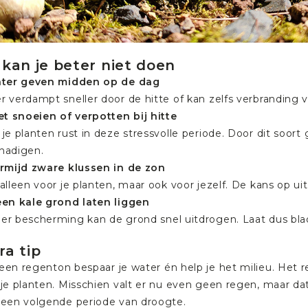
 kan je beter niet doen
ater geven midden op de dag
r verdampt sneller door de hitte of kan zelfs verbranding 
iet snoeien of verpotten bij hitte
 je planten rust in deze stressvolle periode. Door dit soor
hadigen.
ermijd zware klussen in de zon
 alleen voor je planten, maar ook voor jezelf. De kans op u
een kale grond laten liggen
er bescherming kan de grond snel uitdrogen. Laat dus bl
ra tip
 een
regenton
bespaar je water én help je het milieu. Het
r
 je planten. Misschien valt er nu even geen regen, maar da
 een volgende periode van droogte.