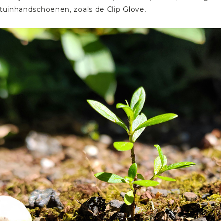
tuinhandschoenen
, zoals de
Clip Glove
.