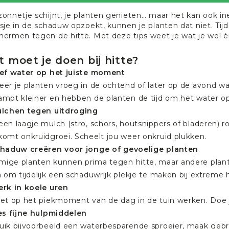
zonnetje schijnt, je planten genieten… maar het kan ook in
sje in de schaduw opzoekt, kunnen je planten dat niet. Tijd
hermen tegen de hitte. Met deze tips weet je wat je wel 
 moet je doen bij hitte?
eef water op het juiste moment
eer je planten vroeg in de ochtend of later op de avond wa
ampt kleiner en hebben de planten de tijd om het water o
ulchen tegen uitdroging
een laagje mulch (stro, schors, houtsnippers of bladeren) 
komt onkruidgroei. Scheelt jou weer
onkruid plukken
.
chaduw creëren voor jonge of gevoelige planten
ige planten kunnen prima tegen hitte, maar andere plant
 om tijdelijk een schaduwrijk plekje te maken bij extreme h
erk in koele uren
iet op het piekmoment van de dag in de tuin werken. Doe j
ies fijne hulpmiddelen
uik bijvoorbeeld een waterbesparende sproeier, maak geb