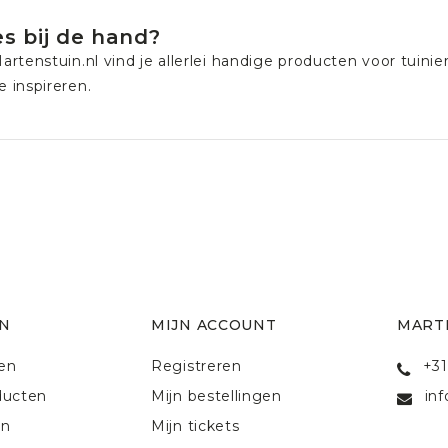
es bij de hand?
artenstuin.nl
vind je allerlei handige producten voor tuini
je inspireren.
N
MIJN ACCOUNT
MART
ten
Registreren
+31
ducten
Mijn bestellingen
in
en
Mijn tickets