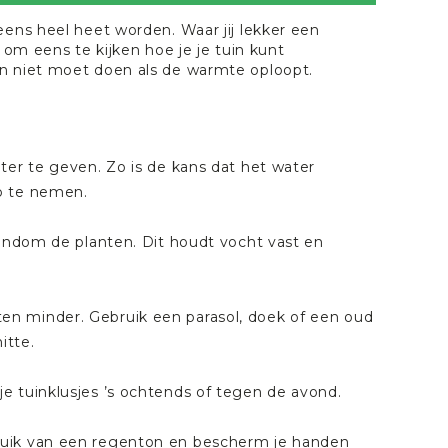
eens heel heet worden. Waar jij lekker een
 om eens te kijken hoe je je tuin kunt
én niet moet doen als de warmte oploopt.
ter te geven. Zo is de kans dat het water
p te nemen.
rondom de planten. Dit houdt vocht vast en
en minder. Gebruik een parasol, doek of een oud
itte.
e tuinklusjes ’s ochtends of tegen de avond.
ruik van een
regenton
en bescherm je handen