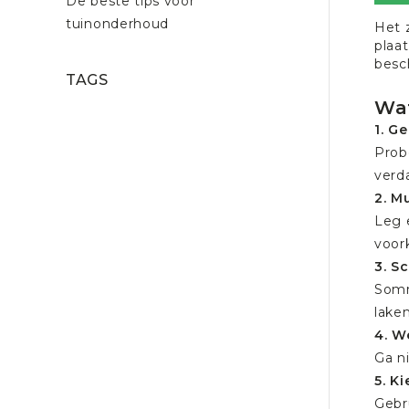
De beste tips voor
tuinonderhoud
Het 
plaat
besc
TAGS
Wat
1. G
Prob
verd
2. M
Leg 
voor
3. S
Somm
laken
4. W
Ga n
5. K
Gebr