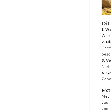
Dit
1. W
Wate
2. N
Geef
besc
3. V
Niet
4. G
Zond
Ext
Met
voor
voor