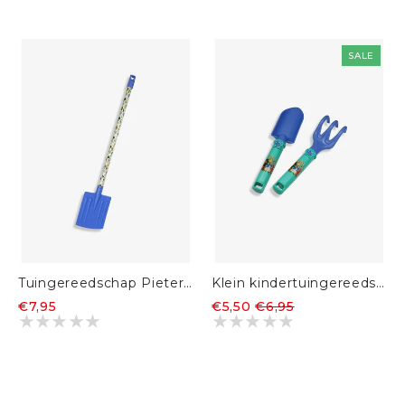
SALE
Tuingereedschap Pieter Konijn Schop
Klein kindertuingereedschap schepje en harkje (set van 2)
€7,95
€5,50
€6,95