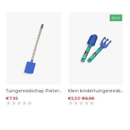
SALE
Tuingereedschap Pieter Konijn Schop
Klein kindertuingereedschap schepje en harkje (set van 2)
€7,95
€5,50
€6,95