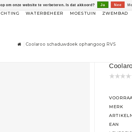
 op om onze website te verbeteren. Is dat akkoord?
Ja
Nee
Me
ICHTING
WATERBEHEER
MOESTUIN
ZWEMBAD
Coolaroo schaduwdoek ophangoog RVS
Coolar
VOORRA
MERK
ARTIKEL
EAN