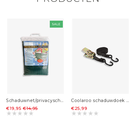
SALE
Schaduwnet/privacyscherm 90% - 1,5 x 5m
Coolaroo schaduwdoek spanband 25mm x 4.6 meter
€19,95
€14,95
€25,99