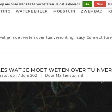
 op om onze website te verbeteren. Is dat akkoord?
Ja
Nee
Me
HTING
WATERBEHEER
MOESTUIN
ZWEMBAD
K
 wat je moet weten over tuinverlichting
Easy Connect tuinv
LES WAT JE MOET WETEN OVER TUINVER
aatst op
17 Juni 2021
Door Martenstuin.nl