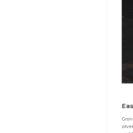
Ea
Gron
zilv