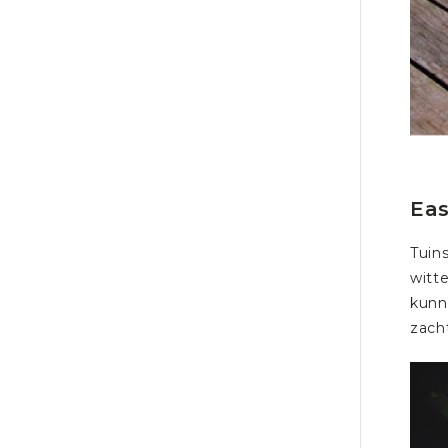
Eas
Tuin
witte
kunn
zach