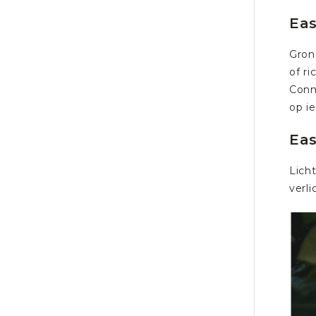
Ea
Gron
of ri
Conn
op i
Eas
Lich
verli