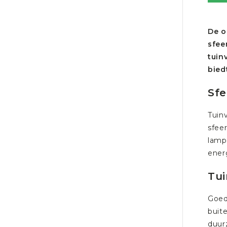
De o
sfee
tuin
bied
Sfe
Tuin
sfee
lamp
ener
Tui
Goed
buit
duur