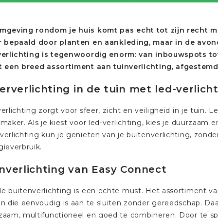
mgeving rondom je huis komt pas echt tot zijn recht me
r bepaald door planten en aankleding, maar in de avond
verlichting is tegenwoordig enorm: van inbouwspots to
t een breed assortiment aan tuinverlichting, afgestemd
erverlichting in de tuin met led-verlich
verlichting zorgt voor sfeer, zicht en veiligheid in je tui
rmaker. Als je kiest voor led-verlichting, kies je duurzaa
verlichting kun je genieten van je buitenverlichting, zond
gieverbruik.
nverlichting van Easy Connect
e buitenverlichting is een echte must. Het assortiment va
en die eenvoudig is aan te sluiten zonder gereedschap. Daa
zaam, multifunctioneel en goed te combineren. Door te sp