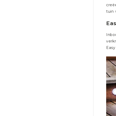
creëe
tuin
Ea
Inbo
verk
Easy