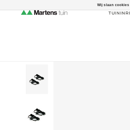
Wij slaan cookies
Themahulp verbergen
TUININR