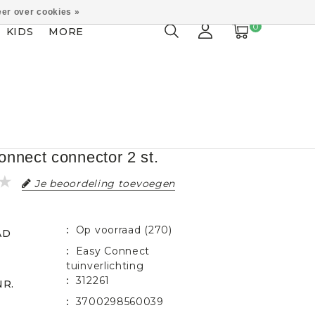
er over cookies »
0
KIDS
MORE
nnect connector 2 st.
Je beoordeling toevoegen
Op voorraad (270)
AD
Easy Connect
tuinverlichting
312261
NR.
3700298560039