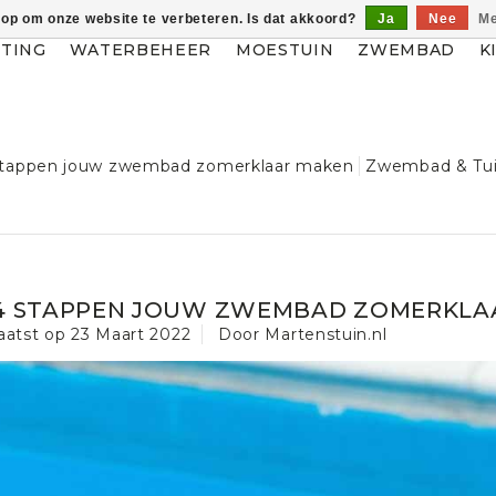
 op om onze website te verbeteren. Is dat akkoord?
Ja
Nee
Me
HTING
WATERBEHEER
MOESTUIN
ZWEMBAD
K
stappen jouw zwembad zomerklaar maken
Zwembad & Tu
 4 STAPPEN JOUW ZWEMBAD ZOMERKLA
aatst op
23 Maart 2022
Door Martenstuin.nl