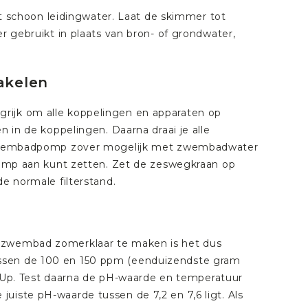
schoon leidingwater. Laat de skimmer tot
er gebruikt in plaats van bron- of grondwater,
akelen
rijk om alle koppelingen en apparaten op
n in de koppelingen. Daarna draai je alle
de zwembadpomp zover mogelijk met zwembadwater
 pomp aan kunt zetten. Zet de zeswegkraan op
de normale filterstand.
w zwembad zomerklaar te maken is het dus
gt tussen de 100 en 150 ppm (eenduizendste gram
 Up
. Test daarna de pH-waarde en temperatuur
e juiste pH-waarde tussen de 7,2 en 7,6 ligt. Als