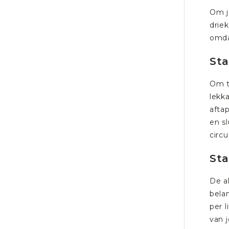
Om j
driek
omda
Sta
Om t
lekka
afta
en s
circ
Sta
De a
belan
per l
van 