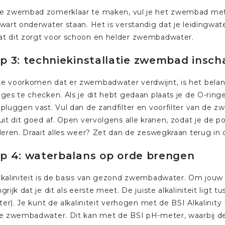
e zwembad zomerklaar te maken, vul je het zwembad met 
wart onderwater staan. Het is verstandig dat je leidingwat
t dit zorgt voor schoon en helder zwembadwater.
p 3: techniekinstallatie zwembad insch
e voorkomen dat er zwembadwater verdwijnt, is het belang
ges te checken. Als je dit hebt gedaan plaats je de O-ringe
ppluggen vast. Vul dan de zandfilter en voorfilter van 
luit dit goed af. Open vervolgens alle kranen, zodat je de
uleren. Draait alles weer? Zet dan de zeswegkraan terug in 
p 4: waterbalans op orde brengen
lkaliniteit is de basis van gezond zwembadwater. Om jou
grijk dat je dit als eerste meet. De juiste alkaliniteit li
iter). Je kunt de alkaliniteit verhogen met de
BSI Alkalinity
je zwembadwater. Dit kan met de
BSI pH-meter,
waarbij d