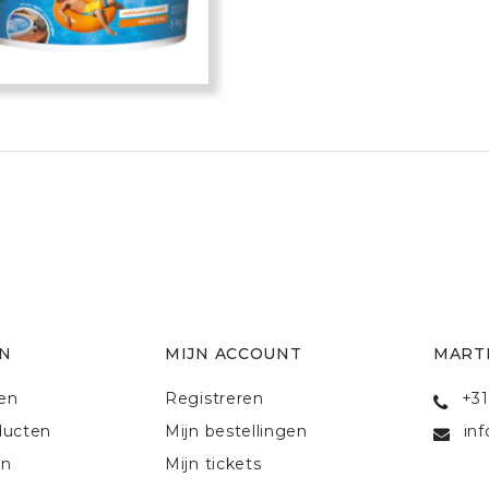
N
MIJN ACCOUNT
MART
ten
Registreren
+31
ducten
Mijn bestellingen
in
en
Mijn tickets