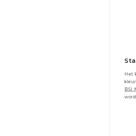
St
Het 
kleu
BSI 
word