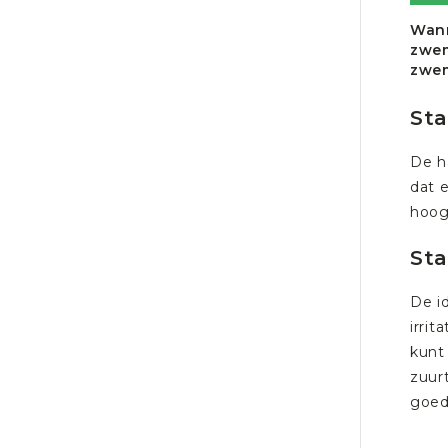
Wann
zwem
zwem
Sta
De h
dat e
hoog 
St
De i
irri
kunt
zuurt
goed