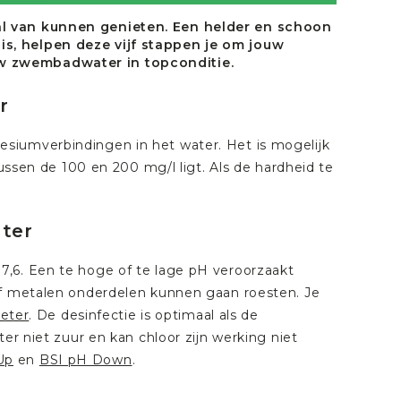
al van kunnen genieten. Een helder en schoon
s, helpen deze vijf stappen je om jouw
uw zwembadwater in topconditie.
r
siumverbindingen in het water. Het is mogelijk
tussen de 100 en 200 mg/l ligt. Als de hardheid te
ter
7,6. Een te hoge of te lage pH veroorzaakt
of metalen onderdelen kunnen gaan roesten. Je
eter
. De desinfectie is optimaal als de
er niet zuur en kan chloor zijn werking niet
Up
en
BSI pH Down
.