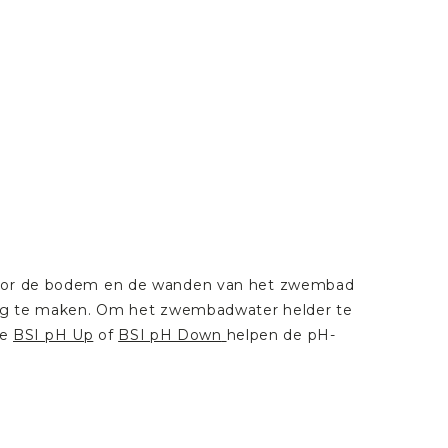
t door de bodem en de wanden van het zwembad
e alg te maken. Om het zwembadwater helder te
De
BSI pH Up
of
BSI pH Down
helpen de pH-