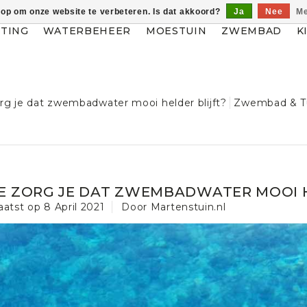
 op om onze website te verbeteren. Is dat akkoord?
Ja
Nee
Me
HTING
WATERBEHEER
MOESTUIN
ZWEMBAD
K
rg je dat zwembadwater mooi helder blijft?
Zwembad & T
E ZORG JE DAT ZWEMBADWATER MOOI H
aatst op
8 April 2021
Door Martenstuin.nl