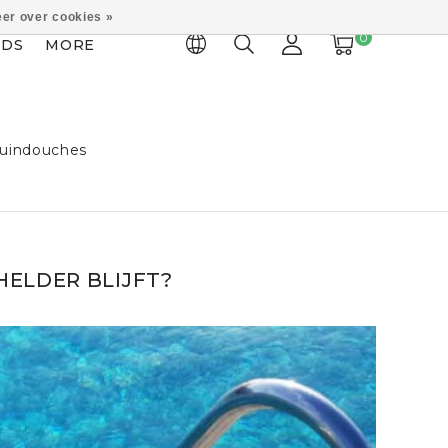
er over cookies »
0
IDS
MORE
uindouches
ELDER BLIJFT?