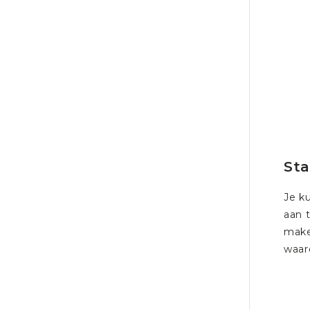
Sta
Je k
aan 
make
waar