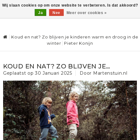
Wij slaan cookies op om onze website te verbeteren. Is dat akkoord?
Ja
Nee
Meer over cookies »
0
Koud en nat? Zo blijven je kinderen warm en droog in de
winter
Pieter Konijn
KOUD EN NAT? ZO BLIJVEN JE
KINDEREN WARM EN DROOG IN DE
Geplaatst op
30 Januari 2025
Door Martenstuin.nl
WINTER