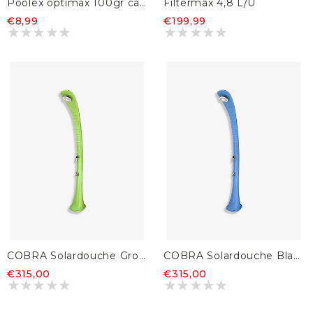
Poolex optimax 100gr cartridge - Type A
Filtermax 4,8 L/U
€8,99
€199,99
COBRA Solardouche Groen
COBRA Solardouche Blauw
€315,00
€315,00