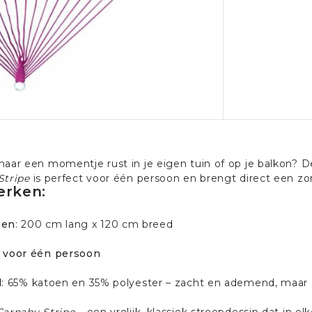
aar een momentje rust in je eigen tuin of op je balkon? D
Stripe
is perfect voor één persoon en brengt direct een zo
rken:
gen
: 200 cm lang x 120 cm breed
 voor één persoon
l
: 65% katoen en 35% polyester – zacht en ademend, maar 
Carnaby Stripe
– een vrolijk, klassiek streepdessin dat in el