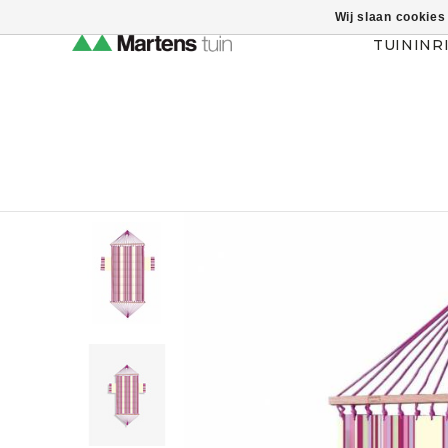
Wij slaan cookies
Themahulp verbergen
TUININR