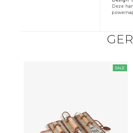
Deze han
powernap
GER
SALE