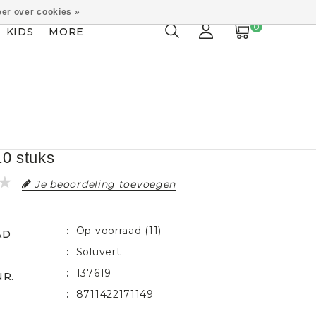
er over cookies »
0
KIDS
MORE
10 stuks
Je beoordeling toevoegen
Op voorraad (11)
AD
Soluvert
137619
NR.
8711422171149