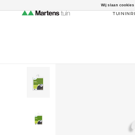
Wij slaan cookies
Themahulp verbergen
TUININR