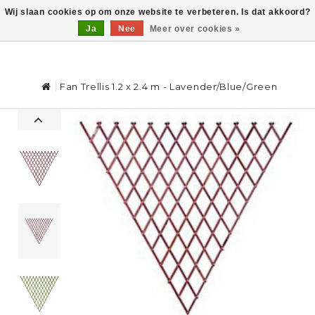
Wij slaan cookies op om onze website te verbeteren. Is dat akkoord?
Ja
Nee
Meer over cookies »
0
Fan Trellis 1.2 x 2.4 m - Lavender/Blue/Green