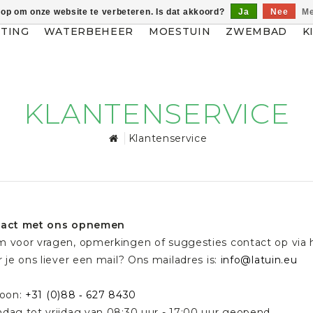
 op om onze website te verbeteren. Is dat akkoord?
Ja
Nee
Me
HTING
WATERBEHEER
MOESTUIN
ZWEMBAD
K
KLANTENSERVICE
Klantenservice
act met ons opnemen
 voor vragen, opmerkingen of suggesties contact op via h
 je ons liever een mail? Ons mailadres is:
info@latuin.eu
foon:
+31 (0)88 ‐ 627 8430
dag tot vrijdag van 08:30 uur - 17:00 uur geopend.