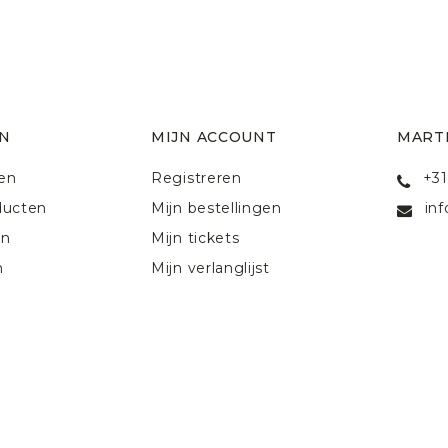
N
MIJN ACCOUNT
MART
ten
Registreren
+31
ducten
Mijn bestellingen
in
en
Mijn tickets
n
Mijn verlanglijst