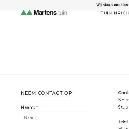
Wij slaan cookies
Themahulp verbergen
TUININRIC
Cont
NEEM CONTACT OP
Neem
Stuur
Naam:
*
Tele
Maan